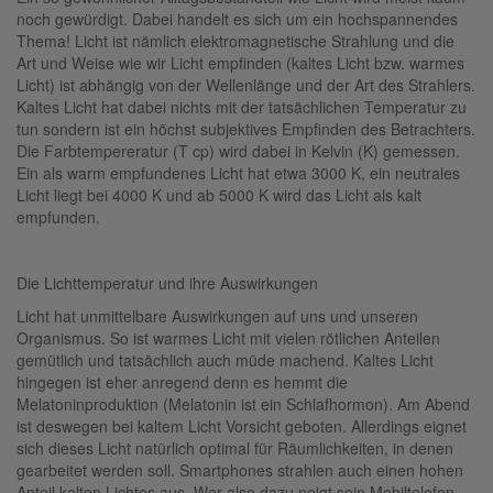
noch gewürdigt. Dabei handelt es sich um ein hochspannendes
Thema! Licht ist nämlich elektromagnetische Strahlung und die
Art und Weise wie wir Licht empfinden (kaltes Licht bzw. warmes
Licht) ist abhängig von der Wellenlänge und der Art des Strahlers.
Kaltes Licht hat dabei nichts mit der tatsächlichen Temperatur zu
tun sondern ist ein höchst subjektives Empfinden des Betrachters.
Die Farbtempereratur (T cp) wird dabei in Kelvin (K) gemessen.
Ein als warm empfundenes Licht hat etwa 3000 K, ein neutrales
Licht liegt bei 4000 K und ab 5000 K wird das Licht als kalt
empfunden.
Die Lichttemperatur und ihre Auswirkungen
Licht hat unmittelbare Auswirkungen auf uns und unseren
Organismus. So ist warmes Licht mit vielen rötlichen Anteilen
gemütlich und tatsächlich auch müde machend. Kaltes Licht
hingegen ist eher anregend denn es hemmt die
Melatoninproduktion (Melatonin ist ein Schlafhormon). Am Abend
ist deswegen bei kaltem Licht Vorsicht geboten. Allerdings eignet
sich dieses Licht natürlich optimal für Räumlichkeiten, in denen
gearbeitet werden soll. Smartphones strahlen auch einen hohen
Anteil kalten Lichtes aus. Wer also dazu neigt sein Mobiltelefon