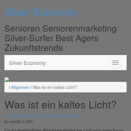
Silver Economy
Senioren Seniorenmarketing
Silver-Surfer Best Agers
Zukunftstrends
Silver Economy
/
Allgemein
/
Was ist ein kaltes Licht?
Was ist ein kaltes Licht?
25. August 2015
10. November 2015
paul
Es werde Licht!
Ein so gewöhnlicher Alltagsbestandteil wie Licht wird meist kaum