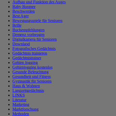
Aufbau und Funktion des Auges
Baby Boomer
Beschwerden
Best Ager
Bewegungsspiele für Senioren
Brille
Buchempfehlungen
Demenz vorbeugen
Digitalkamera für Senioren
Downlaod
Fotografisches Gedächtnis
Gedächtnis trainieren
Gedächtnistrainer
Gehirn Jogging
Gehirnjogging kostenlos
Gesunde Beleuchtung
Gesundheit und Fitness
Gymnastik für Senioren
Haus & Wohnen
Langzeitgedächtnis
LINKS
Literatur
Marketing
Marktforschung
Methoden