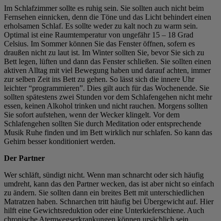
Im Schlafzimmer sollte es ruhig sein. Sie sollten auch nicht beim
Fernsehen einnicken, denn die Töne und das Licht behindert einen
erholsamen Schlaf. Es sollte weder zu kalt noch zu warm sein.
Optimal ist eine Raumtemperatur von ungefähr 15 – 18 Grad
Celsius. Im Sommer können Sie das Fenster öffnen, sofern es
draußen nicht zu laut ist. Im Winter sollten Sie, bevor Sie sich zu
Bett legen, lüften und dann das Fenster schließen. Sie sollten einen
aktiven Alltag mit viel Bewegung haben und darauf achten, immer
zur selben Zeit ins Bett zu gehen. So lässt sich die innere Uhr
leichter “programmieren”. Dies gilt auch für das Wochenende. Sie
sollten spätestens zwei Stunden vor dem Schlafengehen nicht mehr
essen, keinen Alkohol trinken und nicht rauchen. Morgens sollten
Sie sofort aufstehen, wenn der Wecker klingelt. Vor dem
Schlafengehen sollten Sie durch Meditation oder entsprechende
Musik Ruhe finden und im Bett wirklich nur schlafen. So kann das
Gehirn besser konditioniert werden.
Der Partner
Wer schläft, sündigt nicht. Wenn man schnarcht oder sich häufig
umdreht, kann das den Partner wecken, das ist aber nicht so einfach
zu ändern. Sie sollten dann ein breites Bett mit unterschiedlichen
Matratzen haben. Schnarchen tritt häufig bei Übergewicht auf. Hier
hilft eine Gewichtsreduktion oder eine Unterkieferschiene. Auch
chronische Atemwegserkrankungen können ursächlich sein.