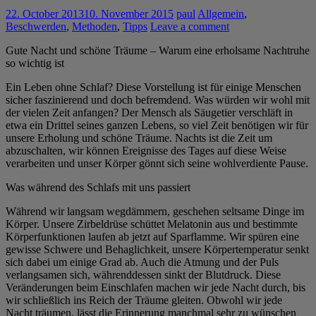
22. October 2013
10. November 2015
paul
Allgemein
,
Beschwerden
,
Methoden
,
Tipps
Leave a comment
Gute Nacht und schöne Träume – Warum eine erholsame Nachtruhe
so wichtig ist
Ein Leben ohne Schlaf? Diese Vorstellung ist für einige Menschen
sicher faszinierend und doch befremdend. Was würden wir wohl mit
der vielen Zeit anfangen? Der Mensch als Säugetier verschläft in
etwa ein Drittel seines ganzen Lebens, so viel Zeit benötigen wir für
unsere Erholung und schöne Träume. Nachts ist die Zeit um
abzuschalten, wir können Ereignisse des Tages auf diese Weise
verarbeiten und unser Körper gönnt sich seine wohlverdiente Pause.
Was während des Schlafs mit uns passiert
Während wir langsam wegdämmern, geschehen seltsame Dinge im
Körper. Unsere Zirbeldrüse schüttet Melatonin aus und bestimmte
Körperfunktionen laufen ab jetzt auf Sparflamme. Wir spüren eine
gewisse Schwere und Behaglichkeit, unsere Körpertemperatur senkt
sich dabei um einige Grad ab. Auch die Atmung und der Puls
verlangsamen sich, währenddessen sinkt der Blutdruck. Diese
Veränderungen beim Einschlafen machen wir jede Nacht durch, bis
wir schließlich ins Reich der Träume gleiten. Obwohl wir jede
Nacht träumen, lässt die Erinnerung manchmal sehr zu wünschen