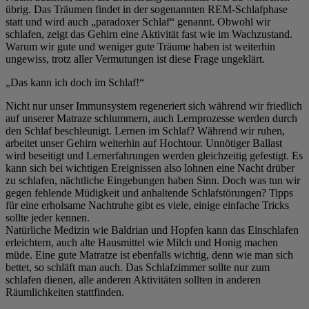
übrig. Das Träumen findet in der sogenannten REM-Schlafphase
statt und wird auch „paradoxer Schlaf“ genannt. Obwohl wir
schlafen, zeigt das Gehirn eine Aktivität fast wie im Wachzustand.
Warum wir gute und weniger gute Träume haben ist weiterhin
ungewiss, trotz aller Vermutungen ist diese Frage ungeklärt.
„Das kann ich doch im Schlaf!“
Nicht nur unser Immunsystem regeneriert sich während wir friedlich
auf unserer Matraze schlummern, auch Lernprozesse werden durch
den Schlaf beschleunigt. Lernen im Schlaf? Während wir ruhen,
arbeitet unser Gehirn weiterhin auf Hochtour. Unnötiger Ballast
wird beseitigt und Lernerfahrungen werden gleichzeitig gefestigt. Es
kann sich bei wichtigen Ereignissen also lohnen eine Nacht drüber
zu schlafen, nächtliche Eingebungen haben Sinn. Doch was tun wir
gegen fehlende Müdigkeit und anhaltende Schlafstörungen? Tipps
für eine erholsame Nachtruhe gibt es viele, einige einfache Tricks
sollte jeder kennen.
Natürliche Medizin wie Baldrian und Hopfen kann das Einschlafen
erleichtern, auch alte Hausmittel wie Milch und Honig machen
müde. Eine gute Matratze ist ebenfalls wichtig, denn wie man sich
bettet, so schläft man auch. Das Schlafzimmer sollte nur zum
schlafen dienen, alle anderen Aktivitäten sollten in anderen
Räumlichkeiten stattfinden.