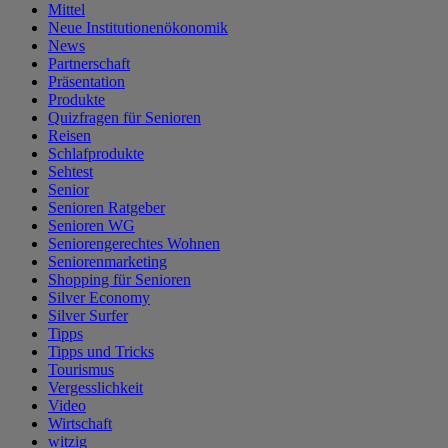
Mittel
Neue Institutionenökonomik
News
Partnerschaft
Präsentation
Produkte
Quizfragen für Senioren
Reisen
Schlafprodukte
Sehtest
Senior
Senioren Ratgeber
Senioren WG
Seniorengerechtes Wohnen
Seniorenmarketing
Shopping für Senioren
Silver Economy
Silver Surfer
Tipps
Tipps und Tricks
Tourismus
Vergesslichkeit
Video
Wirtschaft
witzig