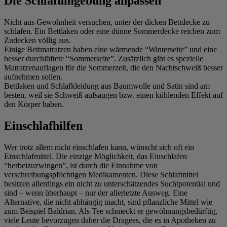
Die Schlafumgebung anpassen
Nicht aus Gewohnheit versuchen, unter der dicken Bettdecke zu
schlafen. Ein Bettlaken oder eine dünne Sommerdecke reichen zum
Zudecken völlig aus.
Einige Bettmatratzen haben eine wärmende “Winterseite” und eine
besser durchlüftete “Sommerseite”. Zusätzlich gibt es spezielle
Matratzenauflagen für die Sommerzeit, die den Nachtschweiß besser
aufnehmen sollen.
Bettlaken und Schlafkleidung aus Baumwolle und Satin sind am
besten, weil sie Schweiß aufsaugen bzw. einen kühlenden Effekt auf
den Körper haben.
Einschlafhilfen
Wer trotz allem nicht einschlafen kann, wünscht sich oft ein
Einschlafmittel. Die einzige Möglichkeit, das Einschlafen
“herbeizuzwingen”, ist durch die Einnahme von
verschreibungspflichtigen Medikamenten. Diese Schlafmittel
besitzen allerdings ein nicht zu unterschätzendes Suchtpotential und
sind – wenn überhaupt – nur der allerletzte Ausweg. Eine
Alternative, die nicht abhängig macht, sind pflanzliche Mittel wie
zum Beispiel Baldrian. Als Tee schmeckt er gewöhnungsbedürftig,
viele Leute bevorzugen daher die Dragees, die es in Apotheken zu