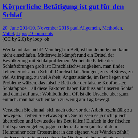
Körperliche Betätigung ist gut für den
Schlaf
20. June 2014
10. November 2015
paul
Allgemein
,
Methoden
,
Mittel
,
Tipps
2 Comments
(CC by 2.0) by loop_oh
Wer kennt das nicht? Man liegt im Bett, ist hundemüde und kann
nicht einschlafen. Mittlerweile kämpft rund ein Drittel der
Bevölkerung mit Schlafproblemen. Wobei die Palette der
Schlafstörungen groß ist: Einschlafschwierigkeiten, man findet
keinen erholsamen Schlaf, Durchschlafstörungen, zu viel Stress, zu
viel Aufregung, zu viel Arbeit, Angstzustände, im Bett liegen und
Probleme wälzen, das falsche Bett oder der falsche Kopfpolster,
Schlafapnoe – all diese Faktoren haben Einfluss auf unseren Schlaf
und damit auf unser Wohlbefinden. Oft ist die Ursache aber ganz
einfach, man hat sich einfach zu wenig am Tag bewegt!
Versuchen Sie einmal, sich nach oder vor der Arbeit regelmäßig zu
bewegen. Treiben Sie etwas Sport, Sie müssen es ja nicht gleich
übertreiben und bewusstlos ins Bett fallen! Einfach in der frischen
Luft spazieren gehen, joggen oder rad ahren (auch auf dem
Heimtrainer oder Crosstrainer in den eigenen vier Wänden zählt!),
ein Besuch im Fitnesscenter oder Workout daheim mit ein paar