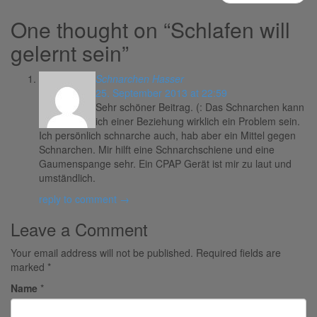
One thought on “
Schlafen will
gelernt sein
”
Schnarchen Hasser
25. September 2013 at 22:59
Sehr schöner Beitrag. (: Das Schnarchen kann
ich einer Beziehung wirklich ein Problem sein.
Ich persönlich schnarche auch, hab aber ein Mittel gegen
Schnarchen. Mir hilft eine Schnarchschiene und eine
Gaumenspange sehr. Ein CPAP Gerät ist mir zu laut und
umständlich.
reply to comment →
Leave a Comment
Your email address will not be published.
Required fields are
marked
*
Name
*