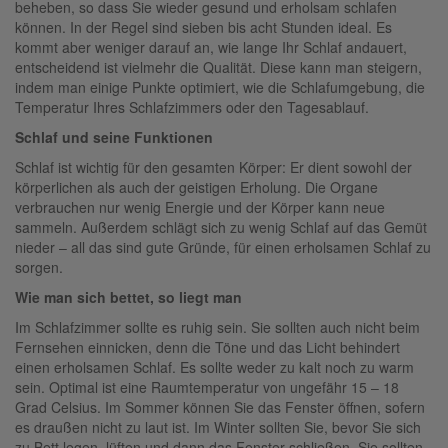
beheben, so dass Sie wieder gesund und erholsam schlafen
können. In der Regel sind sieben bis acht Stunden ideal. Es
kommt aber weniger darauf an, wie lange Ihr Schlaf andauert,
entscheidend ist vielmehr die Qualität. Diese kann man steigern,
indem man einige Punkte optimiert, wie die Schlafumgebung, die
Temperatur Ihres Schlafzimmers oder den Tagesablauf.
Schlaf und seine Funktionen
Schlaf ist wichtig für den gesamten Körper: Er dient sowohl der
körperlichen als auch der geistigen Erholung. Die Organe
verbrauchen nur wenig Energie und der Körper kann neue
sammeln. Außerdem schlägt sich zu wenig Schlaf auf das Gemüt
nieder – all das sind gute Gründe, für einen erholsamen Schlaf zu
sorgen.
Wie man sich bettet, so liegt man
Im Schlafzimmer sollte es ruhig sein. Sie sollten auch nicht beim
Fernsehen einnicken, denn die Töne und das Licht behindert
einen erholsamen Schlaf. Es sollte weder zu kalt noch zu warm
sein. Optimal ist eine Raumtemperatur von ungefähr 15 – 18
Grad Celsius. Im Sommer können Sie das Fenster öffnen, sofern
es draußen nicht zu laut ist. Im Winter sollten Sie, bevor Sie sich
zu Bett legen, lüften und dann das Fenster schließen. Sie sollten