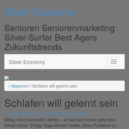
Silver Economy
Senioren Seniorenmarketing
Silver-Surfer Best Agers
Zukunftstrends
Silver Economy
/
Allgemein
/
Schlafen will gelernt sein
Schlafen will gelernt sein
20. September 2013
10. November 2015
paul
Alltag, Informationsflut, Stress – all das kann einen gesunden
Schlaf stören. Einige Tipps können helfen, diese Probleme zu