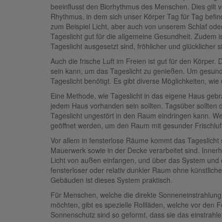
beeinflusst den Biorhythmus des Menschen. Dies gilt vo
Rhythmus, in dem sich unser Körper Tag für Tag befind
zum Beispiel Licht, aber auch von unserem Schlaf oder
Tageslicht gut für die allgemeine Gesundheit. Zudem i
Tageslicht ausgesetzt sind, fröhlicher und glücklicher s
Auch die frische Luft im Freien ist gut für den Körper
sein kann, um das Tageslicht zu genießen. Um gesunde
Tageslicht benötigt. Es gibt diverse Möglichkeiten, w
Eine Methode, wie Tageslicht in das eigene Haus gebra
jedem Haus vorhanden sein sollten. Tagsüber sollten 
Tageslicht ungestört in den Raum eindringen kann. We
geöffnet werden, um den Raum mit gesunder Frischluf
Vor allem in fensterlose Räume kommt das Tageslicht so
Mauerwerk sowie in der Decke verarbeitet sind. Inner
Licht von außen einfangen, und über das System und d
fensterloser oder relativ dunkler Raum ohne künstliche
Gebäuden ist dieses System praktisch.
Für Menschen, welche die direkte Sonneneinstrahlu
möchten, gibt es spezielle Rollläden, welche vor den
Sonnenschutz sind so geformt, dass sie das einstrahlen