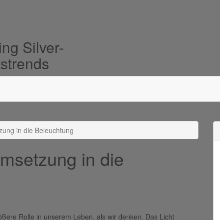
ng Silver-
tstrends
zung in die Beleuchtung
Umsetzung in die
rößere Rolle in unserem Leben, als wir denken. Das Licht