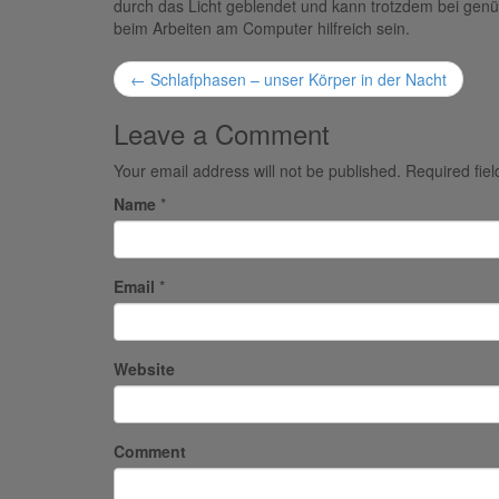
durch das Licht geblendet und kann trotzdem bei gen
beim Arbeiten am Computer hilfreich sein.
Post
←
Schlafphasen – unser Körper in der Nacht
navigation
Leave a Comment
Your email address will not be published.
Required fie
Name
*
Email
*
Website
Comment