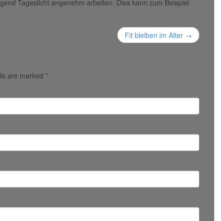
ügend Tageslicht angenehm arbeiten. Dies kann zum Beispiel
Fit bleiben im Alter
→
lds are marked
*