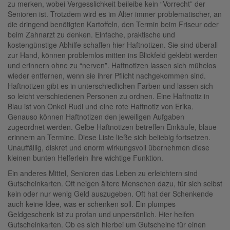
zu merken, wobei Vergesslichkeit beileibe kein “Vorrecht” der
Senioren ist. Trotzdem wird es im Alter immer problematischer, an
die dringend benötigten Kartoffeln, den Termin beim Friseur oder
beim Zahnarzt zu denken. Einfache, praktische und
kostengünstige Abhilfe schaffen hier Haftnotizen. Sie sind überall
zur Hand, können problemlos mitten ins Blickfeld geklebt werden
und erinnern ohne zu “nerven”.
Haftnotizen lassen sich mühelos
wieder entfernen, wenn sie ihrer Pflicht nachgekommen sind.
Haftnotizen gibt es in unterschiedlichen Farben und lassen sich
so leicht verschiedenen Personen zu ordnen. Eine Haftnotiz in
Blau ist von Onkel Rudi und eine rote Haftnotiz von Erika.
Genauso können Haftnotizen den jeweiligen Aufgaben
zugeordnet werden. Gelbe Haftnotizen betreffen Einkäufe, blaue
erinnern an Termine. Diese Liste ließe sich beliebig fortsetzen.
Unauffällig, diskret und enorm wirkungsvoll übernehmen diese
kleinen bunten Helferlein ihre wichtige Funktion.
Ein anderes Mittel, Senioren das Leben zu erleichtern sind
Gutscheinkarten. Oft neigen ältere Menschen dazu, für sich selbst
kein oder nur wenig Geld auszugeben. Oft hat der Schenkende
auch keine Idee, was er schenken soll. Ein plumpes
Geldgeschenk ist zu profan und unpersönlich. Hier helfen
Gutscheinkarten. Ob es sich hierbei um Gutscheine für einen