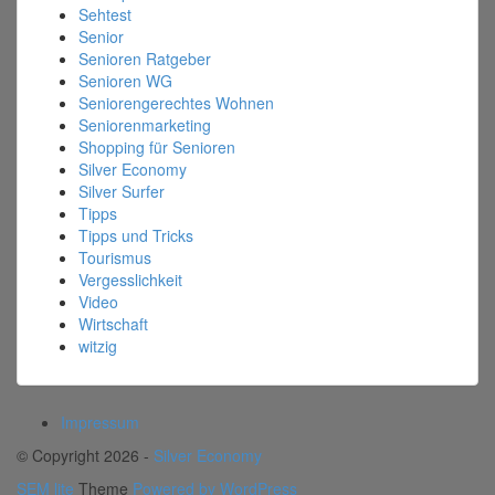
Sehtest
Senior
Senioren Ratgeber
Senioren WG
Seniorengerechtes Wohnen
Seniorenmarketing
Shopping für Senioren
Silver Economy
Silver Surfer
Tipps
Tipps und Tricks
Tourismus
Vergesslichkeit
Video
Wirtschaft
witzig
Impressum
© Copyright 2026 -
Silver Economy
SEM lite
Theme
Powered by WordPress