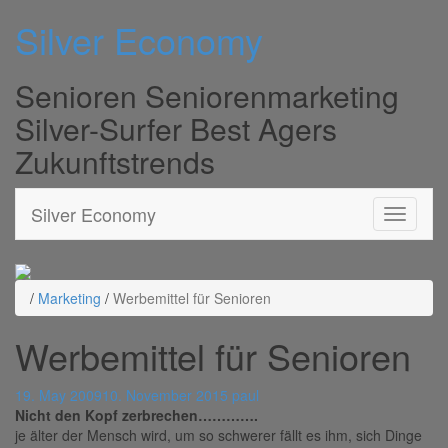
Silver Economy
Senioren Seniorenmarketing
Silver-Surfer Best Agers
Zukunftstrends
Silver Economy
/
Marketing
/
Werbemittel für Senioren
Werbemittel für Senioren
19. May 2009
10. November 2015
paul
Nicht den Kopf zerbrechen………….
je älter der Mensch wird, um so schwerer fällt es ihm, sich Dinge