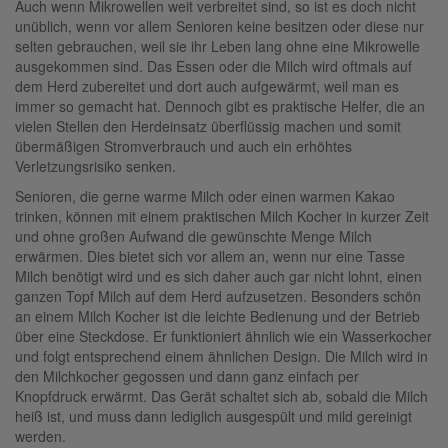
Auch wenn Mikrowellen weit verbreitet sind, so ist es doch nicht
unüblich, wenn vor allem Senioren keine besitzen oder diese nur
selten gebrauchen, weil sie ihr Leben lang ohne eine Mikrowelle
ausgekommen sind. Das Essen oder die Milch wird oftmals auf
dem Herd zubereitet und dort auch aufgewärmt, weil man es
immer so gemacht hat. Dennoch gibt es praktische Helfer, die an
vielen Stellen den Herdeinsatz überflüssig machen und somit
übermäßigen Stromverbrauch und auch ein erhöhtes
Verletzungsrisiko senken.
Senioren, die gerne warme Milch oder einen warmen Kakao
trinken, können mit einem praktischen Milch Kocher in kurzer Zeit
und ohne großen Aufwand die gewünschte Menge Milch
erwärmen. Dies bietet sich vor allem an, wenn nur eine Tasse
Milch benötigt wird und es sich daher auch gar nicht lohnt, einen
ganzen Topf Milch auf dem Herd aufzusetzen. Besonders schön
an einem Milch Kocher ist die leichte Bedienung und der Betrieb
über eine Steckdose. Er funktioniert ähnlich wie ein Wasserkocher
und folgt entsprechend einem ähnlichen Design. Die Milch wird in
den Milchkocher gegossen und dann ganz einfach per
Knopfdruck erwärmt. Das Gerät schaltet sich ab, sobald die Milch
heiß ist, und muss dann lediglich ausgespült und mild gereinigt
werden.