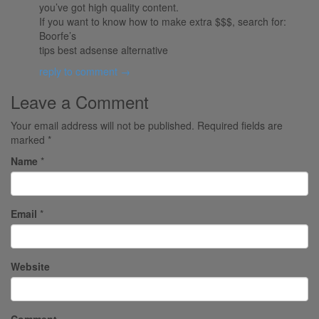
you’ve got high quality content.
If you want to know how to make extra $$$, search for:
Boorfe’s
tips best adsense alternative
reply to comment →
Leave a Comment
Your email address will not be published.
Required fields are
marked
*
Name
*
Email
*
Website