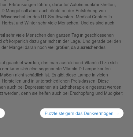
chen Erkrankungen führen, darunter Autoimmunkrankheiten,
 D Mangel soll aber auch direkt an der Entstehung von
e Wissenschaftler des UT Southwestern Medical Centers in
 Herbst und Winter sehr viele Menschen. Und es sind auch
weil sehr viele Menschen den ganzen Tag in geschlossenen
oft körperlich dazu gar nicht in der Lage. Und gerade bei den
d der Mangel daran noch viel größer, da ausreichendes
rauf geachtet werden, das man ausreichend Vitamin D zu sich
en der kann sich eine sogenannte Vitamin D Lampe kaufen.
Maßen nicht schädlich ist. Es gibt diese Lampe in vielen
Herstellen und in unterschiedlichen Preisklassen. Diese
en auch bei Depressionen als Lichttherapie eingesetzt werden.
zt werden, denn sie helfen auch bei Erschöpfung und Müdigkeit
?
Puzzle steigern das Denkvermögen
→