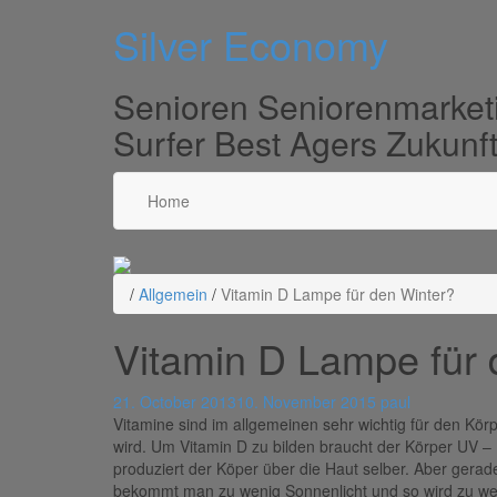
Silver Economy
Senioren Seniorenmarketi
Surfer Best Agers Zukunf
Home
/
Allgemein
/
Vitamin D Lampe für den Winter?
Vitamin D Lampe für 
21. October 2013
10. November 2015
paul
Vitamine sind im allgemeinen sehr wichtig für den Körp
wird. Um Vitamin D zu bilden braucht der Körper UV – 
produziert der Köper über die Haut selber. Aber gerad
bekommt man zu wenig Sonnenlicht und so wird zu wen