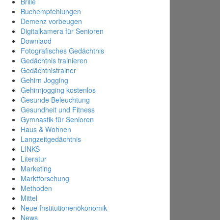
Brille
Buchempfehlungen
Demenz vorbeugen
Digitalkamera für Senioren
Downlaod
Fotografisches Gedächtnis
Gedächtnis trainieren
Gedächtnistrainer
Gehirn Jogging
Gehirnjogging kostenlos
Gesunde Beleuchtung
Gesundheit und Fitness
Gymnastik für Senioren
Haus & Wohnen
Langzeitgedächtnis
LINKS
Literatur
Marketing
Marktforschung
Methoden
Mittel
Neue Institutionenökonomik
News