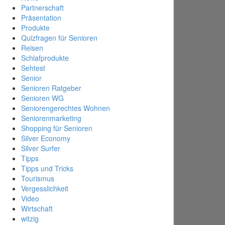
Partnerschaft
Präsentation
Produkte
Quizfragen für Senioren
Reisen
Schlafprodukte
Sehtest
Senior
Senioren Ratgeber
Senioren WG
Seniorengerechtes Wohnen
Seniorenmarketing
Shopping für Senioren
Silver Economy
Silver Surfer
Tipps
Tipps und Tricks
Tourismus
Vergesslichkeit
Video
Wirtschaft
witzig