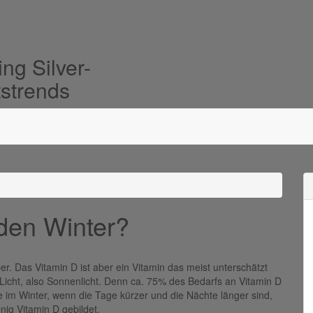
ng Silver-
tstrends
den Winter?
er. Das Vitamin D ist aber ein Vitamin das meist unterschätzt
Licht, also Sonnenlicht. Denn ca. 75% des Bedarfs an Vitamin D
e im Winter, wenn die Tage kürzer und die Nächte länger sind,
ig Vitamin D gebildet.