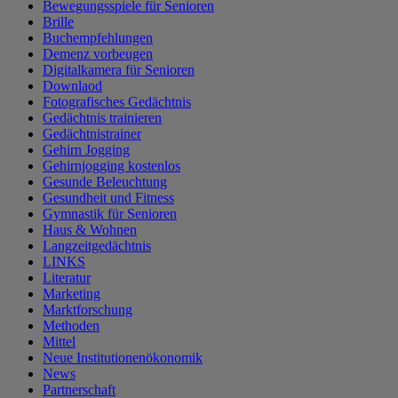
Bewegungsspiele für Senioren
Brille
Buchempfehlungen
Demenz vorbeugen
Digitalkamera für Senioren
Downlaod
Fotografisches Gedächtnis
Gedächtnis trainieren
Gedächtnistrainer
Gehirn Jogging
Gehirnjogging kostenlos
Gesunde Beleuchtung
Gesundheit und Fitness
Gymnastik für Senioren
Haus & Wohnen
Langzeitgedächtnis
LINKS
Literatur
Marketing
Marktforschung
Methoden
Mittel
Neue Institutionenökonomik
News
Partnerschaft